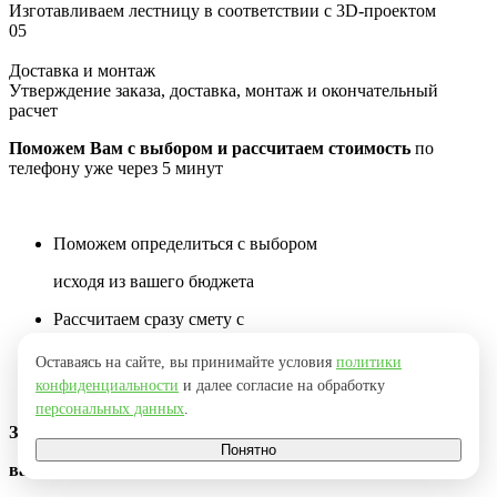
Изготавливаем лестницу в соответствии с 3D-проектом
05
Доставка и монтаж
Утверждение заказа, доставка, монтаж и окончательный
расчет
Поможем Вам с выбором и рассчитаем стоимость
по
телефону уже через 5 минут
Поможем определиться с выбором
исходя из вашего бюджета
Рассчитаем сразу смету с
материалами и работами
Оставаясь на сайте, вы принимайте условия
политики
конфиденциальности
и далее согласие на обработку
Расскажем на чем можно сэкономить
персональных данных
.
Заполните форму ниже и мы перезвоним
Понятно
вам через 2 минуты